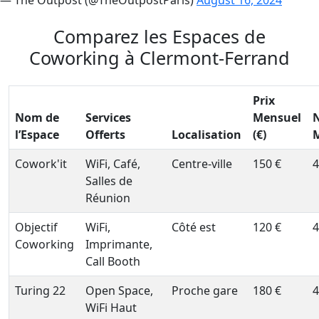
— The Outpost (@TheOutpostParis)
August 16, 2024
Comparez les Espaces de
Coworking à Clermont-Ferrand
Prix
Nom de
Services
Mensuel
l’Espace
Offerts
Localisation
(€)
Cowork'it
WiFi, Café,
Centre-ville
150 €
4
Salles de
Réunion
Objectif
WiFi,
Côté est
120 €
4
Coworking
Imprimante,
Call Booth
Turing 22
Open Space,
Proche gare
180 €
4
WiFi Haut