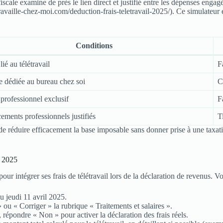
 fiscale examine de près le lien direct et justifié entre les dépenses enga
ravaille-chez-moi.com/deduction-frais-teletravail-2025/). Ce simulateur e
Conditions
ié au télétravail
F
e dédiée au bureau chez soi
C
professionnel exclusif
F
ements professionnels justifiés
T
 de réduire efficacement la base imposable sans donner prise à une taxa
n 2025
ur intégrer ses frais de télétravail lors de la déclaration de revenus. Voi
u jeudi 11 avril 2025.
 ou « Corriger » la rubrique « Traitements et salaires ».
 répondre « Non » pour activer la déclaration des frais réels.